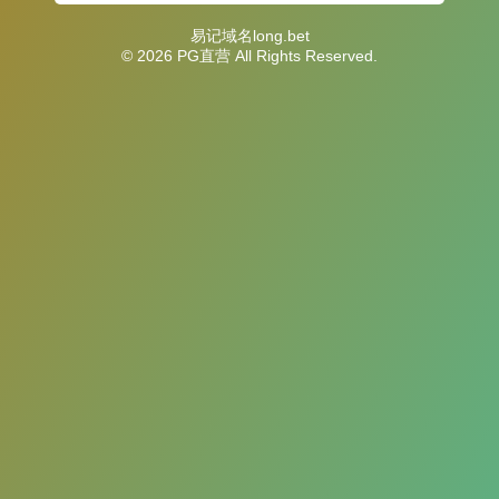
易记域名long.bet
© 2026 PG直营 All Rights Reserved.